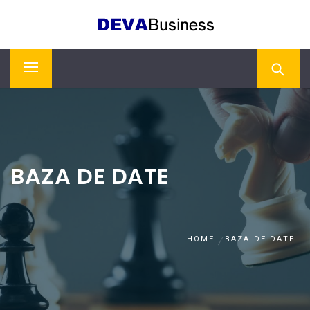
Skip
DEVA BUSINESS
to
content
Primary
Menu
BAZA DE DATE
HOME
BAZA DE DATE