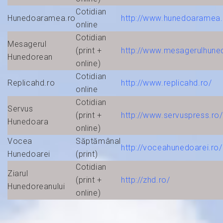
Cotidian
Hunedoaramea.ro
http://www.hunedoaramea.
online
Cotidian
Mesagerul
(print +
http://www.mesagerulhune
Hunedorean
online)
Cotidian
Replicahd.ro
http://www.replicahd.ro/
online
Cotidian
Servus
(print +
http://www.servuspress.ro/
Hunedoara
online)
Vocea
Săptămânal
http://voceahunedoarei.ro/
Hunedoarei
(print)
Cotidian
Ziarul
(print +
http://zhd.ro/
Hunedoreanului
online)