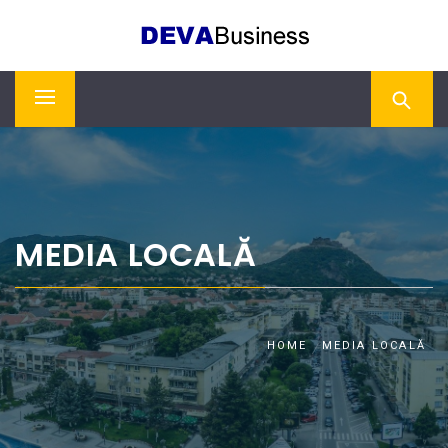
Skip
DEVA BUSINESS
to
content
Primary
Menu
MEDIA LOCALĂ
HOME
MEDIA LOCALĂ