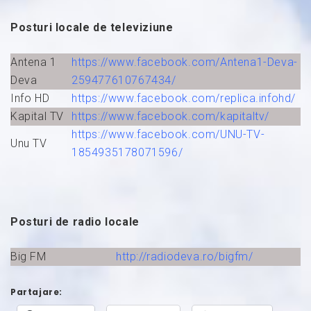
Posturi locale de televiziune
Antena 1
https://www.facebook.com/Antena1-Deva-
Deva
259477610767434/
Info HD
https://www.facebook.com/replica.infohd/
Kapital TV
https://www.facebook.com/kapitaltv/
https://www.facebook.com/UNU-TV-
Unu TV
1854935178071596/
Posturi de radio locale
Big FM
http://radiodeva.ro/bigfm/
Partajare: