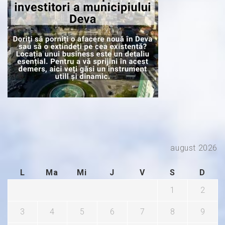
august 2026
L
Ma
Mi
J
V
S
D
1
2
3
4
5
6
7
8
9