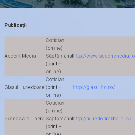
Publicații
Cotidian
(online)
Accent Media
Săptămânal
http://www.accentmedia.ro
(print +
online)
Cotidian
Glasul Hunedoarei
(print +
http://glasul-hd.ro/
online)
Cotidian
(online)
Hunedoara Liberă
Săptămânal
http://hunedoaralibera.ro/
(print +
online)