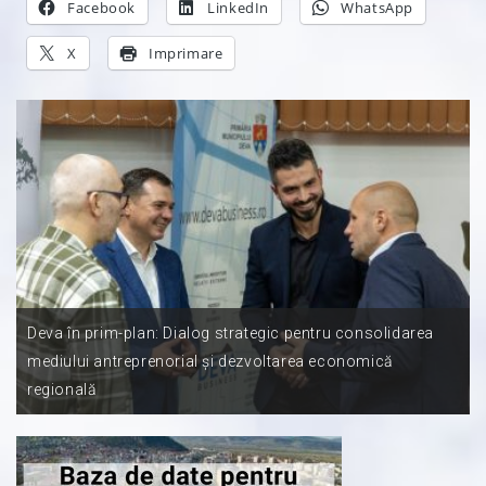
Facebook
LinkedIn
WhatsApp
X
Imprimare
Deva în prim-plan: Dialog strategic pentru consolidarea
mediului antreprenorial și dezvoltarea economică
regională