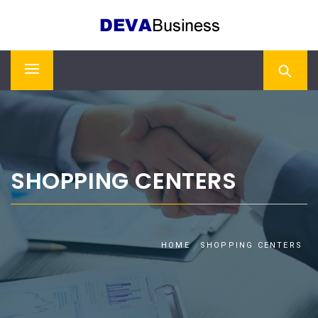
Skip
DEVA BUSINESS
to
content
Primary
Menu
SHOPPING CENTERS
HOME
SHOPPING CENTERS