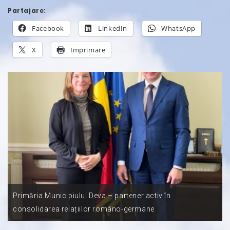
Partajare:
Facebook
LinkedIn
WhatsApp
X
Imprimare
Primăria Municipiului Deva – partener activ în
consolidarea relațiilor româno-germane