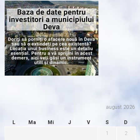
august 2026
L
Ma
Mi
J
V
S
D
1
2