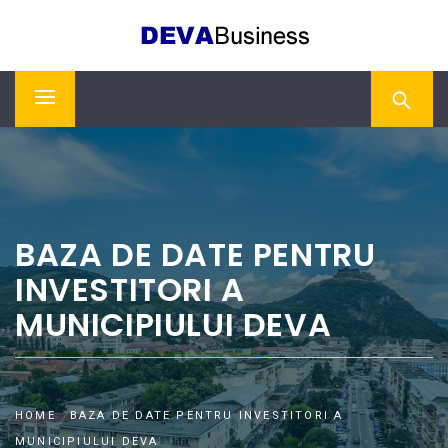
Skip
DEVA BUSINESS
to
content
Primary
Menu
BAZA DE DATE PENTRU
INVESTITORI A
MUNICIPIULUI DEVA
HOME
BAZA DE DATE PENTRU INVESTITORI A
MUNICIPIULUI DEVA