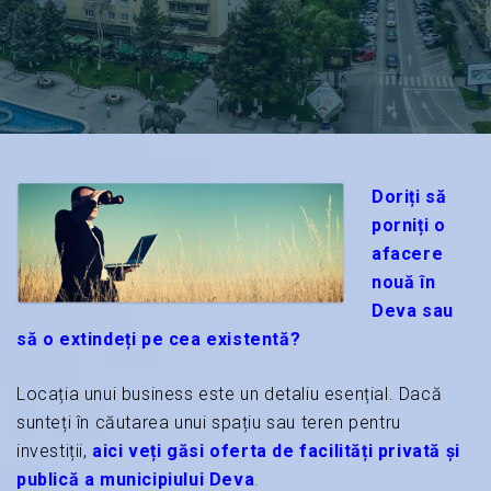
Doriți să
porniți o
afacere
nouă în
Deva sau
să o extindeți pe cea existentă?
Locația unui business este un detaliu esențial. Dacă
sunteți în căutarea unui spațiu sau teren pentru
investiții,
aici veți găsi oferta de facilități privată și
publică a municipiului Deva
.