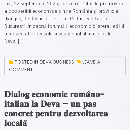
luni, 22 septembrie 2025, la evenimentul de promovare
a cooperării economice dintre România și provincia
Jiangsu, desfășurat la Palatul Parlamentului din
București. În cadrul forumului economic bilateral, edilul
a prezentat potențialul investițional al municipiului
Deva, […]
POSTED IN
DEVA BUSINESS
LEAVE A
COMMENT
𝐃𝐢𝐚𝐥𝐨𝐠 𝐞𝐜𝐨𝐧𝐨𝐦𝐢𝐜 𝐫𝐨𝐦𝐚̂𝐧𝐨-
𝐢𝐭𝐚𝐥𝐢𝐚𝐧 𝐥𝐚 𝐃𝐞𝐯𝐚 – 𝐮𝐧 𝐩𝐚𝐬
𝐜𝐨𝐧𝐜𝐫𝐞𝐭 𝐩𝐞𝐧𝐭𝐫𝐮 𝐝𝐞𝐳𝐯𝐨𝐥𝐭𝐚𝐫𝐞𝐚
𝐥𝐨𝐜𝐚𝐥𝐚̆