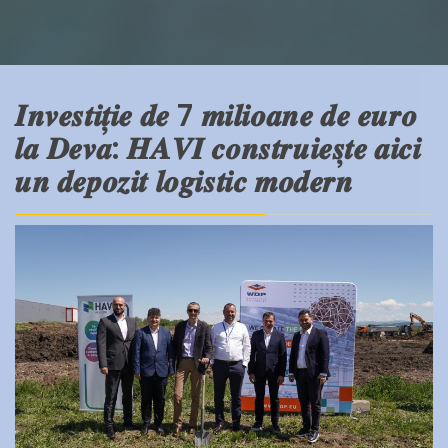
𝑰𝒏𝒗𝒆𝒔𝒕𝒊𝒕̦𝒊𝒆 𝒅𝒆 7 𝒎𝒊𝒍𝒊𝒐𝒂𝒏𝒆 𝒅𝒆 𝒆𝒖𝒓𝒐
𝒍𝒂 𝑫𝒆𝒗𝒂: 𝑯𝑨𝑽𝑰 𝒄𝒐𝒏𝒔𝒕𝒓𝒖𝒊𝒆𝒔̦𝒕𝒆 𝒂𝒊𝒄𝒊
𝒖𝒏 𝒅𝒆𝒑𝒐𝒛𝒊𝒕 𝒍𝒐𝒈𝒊𝒔𝒕𝒊𝒄 𝒎𝒐𝒅𝒆𝒓𝒏