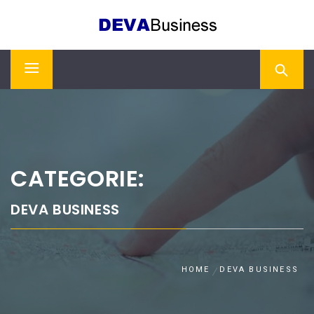
Skip
DEVA BUSINESS
to
content
Primary
Menu
CATEGORIE:
DEVA BUSINESS
HOME
DEVA BUSINESS