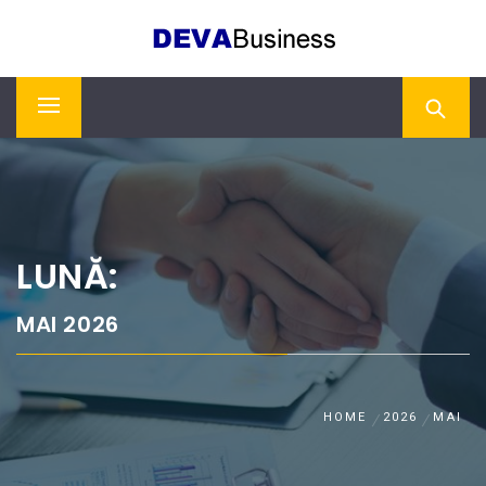
Skip
DEVA BUSINESS
to
content
Primary
Menu
LUNĂ:
MAI 2026
HOME
2026
MAI