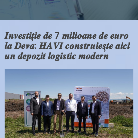
𝑰𝒏𝒗𝒆𝒔𝒕𝒊𝒕̦𝒊𝒆 𝒅𝒆 7 𝒎𝒊𝒍𝒊𝒐𝒂𝒏𝒆 𝒅𝒆 𝒆𝒖𝒓𝒐
𝒍𝒂 𝑫𝒆𝒗𝒂: 𝑯𝑨𝑽𝑰 𝒄𝒐𝒏𝒔𝒕𝒓𝒖𝒊𝒆𝒔̦𝒕𝒆 𝒂𝒊𝒄𝒊
𝒖𝒏 𝒅𝒆𝒑𝒐𝒛𝒊𝒕 𝒍𝒐𝒈𝒊𝒔𝒕𝒊𝒄 𝒎𝒐𝒅𝒆𝒓𝒏