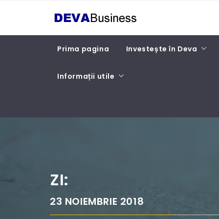
Skip
DEVA BUSINESS
to
content
Prima pagina
Investește în Deva
Informații utile
ZI:
23 NOIEMBRIE 2018