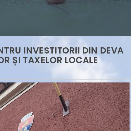
TRU INVESTITORII DIN DEVA
OR ȘI TAXELOR LOCALE
ntat la Forumul
na (Jiangsu):
𝑰𝒏𝒗𝒆𝒔𝒕𝒊𝒕̦𝒊𝒆 𝒅𝒆 7 𝒎𝒊𝒍𝒊𝒐𝒂𝒏𝒆 𝒅𝒆 𝒆𝒖𝒓𝒐 𝒍𝒂 𝑫𝒆𝒗𝒂: 𝑯𝑨
Conference 2025
𝒄𝒐𝒏𝒔𝒕𝒓𝒖𝒊𝒆𝒔̦𝒕𝒆 𝒂𝒊𝒄𝒊 𝒖𝒏 𝒅𝒆𝒑𝒐𝒛𝒊𝒕 𝒍𝒐𝒈𝒊𝒔𝒕𝒊𝒄 𝒎𝒐𝒅𝒆𝒓𝒏