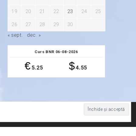
19
20
21
22
23
24
25
26
27
28
29
30
« sept.
dec. »
Curs BNR 06-08-2026
€
$
5.25
4.55