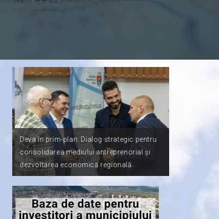
Deva în prim-plan: Dialog strategic pentru
𝑰
consolidarea mediului antreprenorial și
Primăria Muni
dezvoltarea economică regională
în consolida