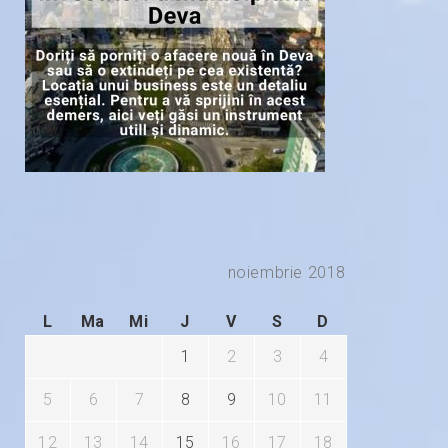
noiembrie 2018
L
Ma
Mi
J
V
S
D
1
2
3
4
5
6
7
8
9
10
11
12
13
14
15
16
17
18