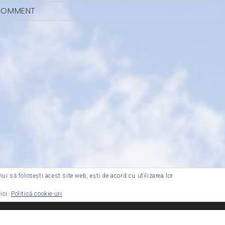
 COMMENT
nui să folosești acest site web, ești de acord cu utilizarea lor.
ici:
Politică cookie-uri