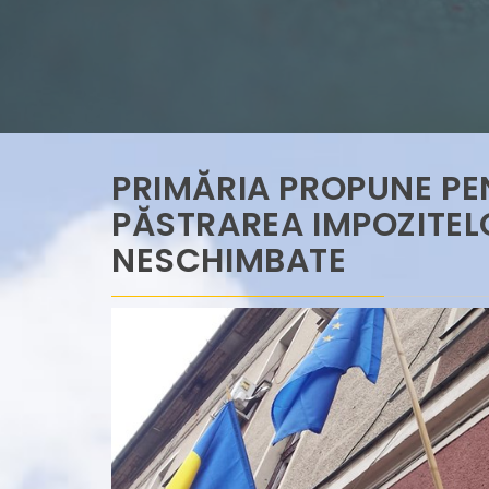
PRIMĂRIA PROPUNE PEN
PĂSTRAREA IMPOZITEL
NESCHIMBATE
Municipul Deva repreze
economic România-Chi
Industry Cooperation 