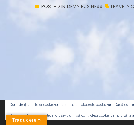
POSTED IN
DEVA BUSINESS
LEAVE A
Confidențialitate și cookie-uri: acest site folosește cookie-uri. Dacă conti
Pentru a afla mai multe, inclusiv cum să controlezi cookie-urile, uită-te a
Traducere »