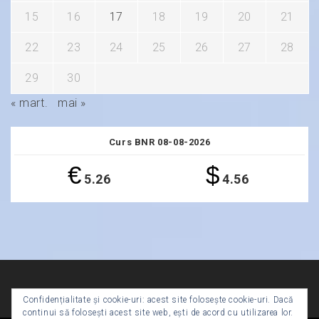
15
16
17
18
19
20
21
22
23
24
25
26
27
28
29
30
« mart.
mai »
Curs BNR 08-08-2026
€
$
5.26
4.56
Confidențialitate și cookie-uri: acest site folosește cookie-uri. Dacă
continui să folosești acest site web, ești de acord cu utilizarea lor.