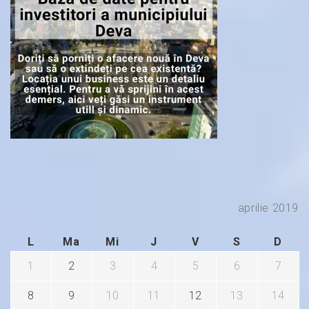
aprilie 2019
L
Ma
Mi
J
V
S
D
1
2
3
4
5
6
7
8
9
10
11
12
13
14