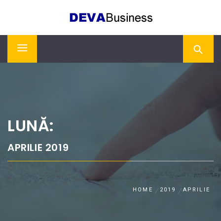
Skip
DEVA BUSINESS
to
content
Primary
Menu
LUNĂ:
APRILIE 2019
HOME
2019
APRILIE