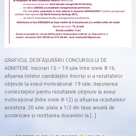
GRAFICUL DESFĂŞURĂRII CONCURSULUI DE
ADMITERE: înscrieri 15 – 19 iulie între orele 8-16;
afişarea listelor candidaţilor înscrişi si a rezultatelor
obţinute la eseul motivațional: 19 iulie; depunerea
contestaţiilor pentru rezultatele obţinute la eseul
motivaţional (între orele 8-12) şi afișarea rezultatelor
acestora: 20 iulie; plata a 1/2 din taxa anuală de
şcolarizare şi restituirea dosarelor la […]