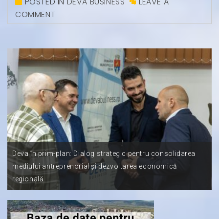
POSTED IN
DEVA BUSINESS
LEAVE A
COMMENT
Deva în prim-plan: Dialog strategic pentru consolidarea
mediului antreprenorial și dezvoltarea economică
regională