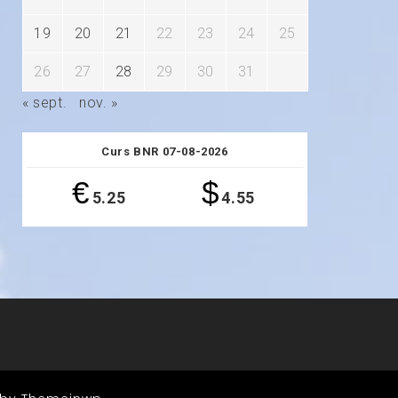
19
20
21
22
23
24
25
26
27
28
29
30
31
« sept.
nov. »
Curs BNR 07-08-2026
€
$
5.25
4.55