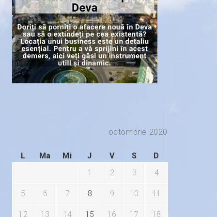
octombrie 2020
L
Ma
Mi
J
V
S
D
1
2
3
4
5
6
7
8
9
10
11
12
13
14
15
16
17
18