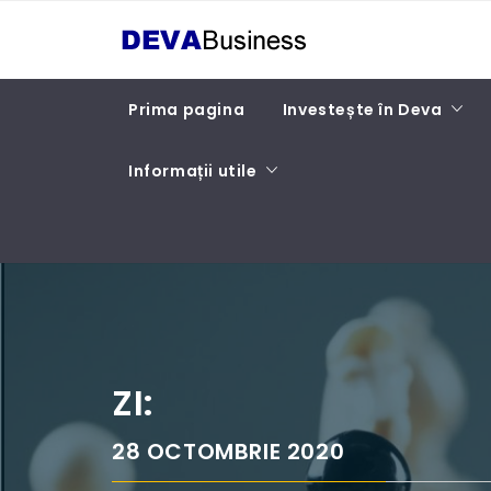
Skip
DEVA BUSINESS
to
content
Prima pagina
Investește în Deva
Informații utile
ZI:
28 OCTOMBRIE 2020