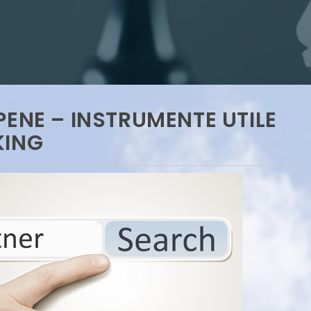
PENE – INSTRUMENTE UTILE
KING
ntat la Forumul
na (Jiangsu):
𝑰𝒏𝒗𝒆𝒔𝒕𝒊𝒕̦𝒊𝒆 𝒅𝒆 7 𝒎𝒊𝒍𝒊𝒐𝒂𝒏𝒆 𝒅𝒆 𝒆𝒖𝒓𝒐 𝒍𝒂 𝑫𝒆𝒗𝒂: 𝑯𝑨
Conference 2025
𝒄𝒐𝒏𝒔𝒕𝒓𝒖𝒊𝒆𝒔̦𝒕𝒆 𝒂𝒊𝒄𝒊 𝒖𝒏 𝒅𝒆𝒑𝒐𝒛𝒊𝒕 𝒍𝒐𝒈𝒊𝒔𝒕𝒊𝒄 𝒎𝒐𝒅𝒆𝒓𝒏