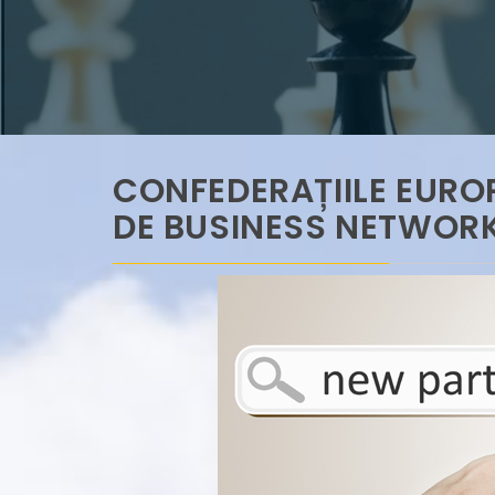
CONFEDERAȚIILE EURO
DE BUSINESS NETWOR
Municipul Deva repreze
economic România-Chi
Industry Cooperation 