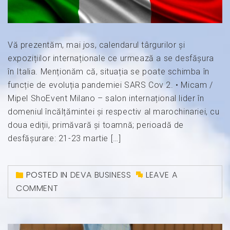
Vă prezentăm, mai jos, calendarul târgurilor și
expozițiilor internaționale ce urmează a se desfășura
în Italia. Menționăm că, situația se poate schimba în
funcție de evoluția pandemiei SARS Cov 2. • Micam /
Mipel ShoEvent Milano – salon internațional lider în
domeniul încălțămintei și respectiv al marochinariei, cu
doua ediții, primăvară și toamnă; perioadă de
desfășurare: 21-23 martie […]
POSTED IN
DEVA BUSINESS
LEAVE A
COMMENT