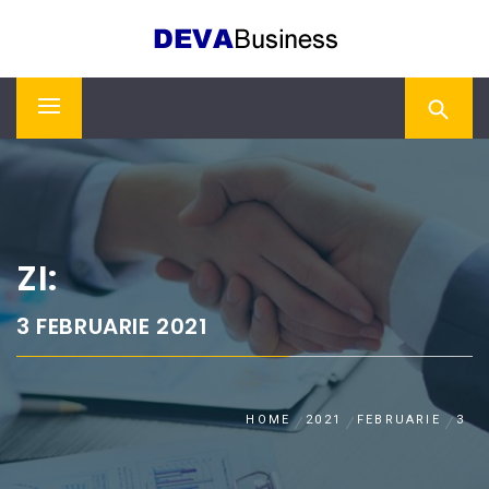
Skip
DEVA BUSINESS
to
content
Primary
Menu
ZI:
3 FEBRUARIE 2021
HOME
2021
FEBRUARIE
3