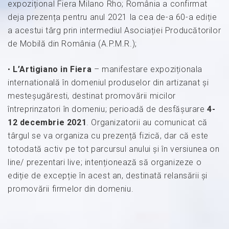
expozițional Fiera Milano Rho; România a confirmat
deja prezența pentru anul 2021 la cea de-a 60-a ediție
a acestui târg prin intermediul Asociației Producătorilor
de Mobilă din România (A.P.M.R.);
•
L’Artigiano in Fiera
– manifestare expoziționala
internatională în domeniul produselor din artizanat și
mesteșugăresti, destinat promovării micilor
întreprinzatori în domeniu; perioadă de desfășurare
4-
12 decembrie 2021
. Organizatorii au comunicat că
târgul se va organiza cu prezență fizică, dar că este
totodată activ pe tot parcursul anului și în versiunea on
line/ prezentari live; intenționează să organizeze o
ediție de excepție în acest an, destinată relansării și
promovării firmelor din domeniu.