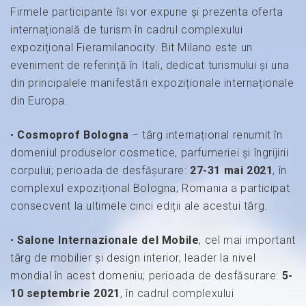
Firmele participante îsi vor expune și prezenta oferta
internațională de turism în cadrul complexului
expozițional Fieramilanocity. Bit Milano este un
eveniment de referință în Itali, dedicat turismului și una
din principalele manifestări expoziționale internaționale
din Europa.
•
Cosmoprof Bologna
– târg internațional renumit în
domeniul produselor cosmetice, parfumeriei și îngrijirii
corpului; perioada de desfășurare:
27-31 mai 2021
, în
complexul expozițional Bologna; Romania a participat
consecvent la ultimele cinci ediții ale acestui târg.
•
Salone Internazionale del Mobile
, cel mai important
târg de mobilier și design interior, leader la nivel
mondial în acest domeniu; perioada de desfăsurare:
5-
10 septembrie 2021
, în cadrul complexului