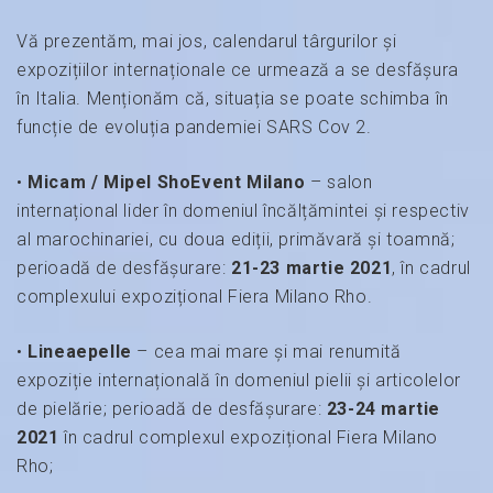
Vă prezentăm, mai jos, calendarul târgurilor și
expozițiilor internaționale ce urmează a se desfășura
în Italia. Menționăm că, situația se poate schimba în
funcție de evoluția pandemiei SARS Cov 2.
•
Micam / Mipel ShoEvent Milano
– salon
internațional lider în domeniul încălțămintei și respectiv
al marochinariei, cu doua ediții, primăvară și toamnă;
perioadă de desfășurare:
21-23 martie 2021
, în cadrul
complexului expozițional Fiera Milano Rho.
•
Lineaepelle
– cea mai mare și mai renumită
expoziție internațională în domeniul pielii și articolelor
de pielărie; perioadă de desfășurare:
23-24 martie
2021
în cadrul complexul expozițional Fiera Milano
Rho;