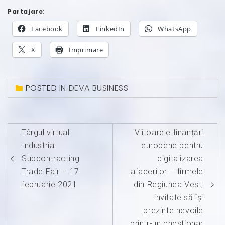
Partajare:
Facebook
LinkedIn
WhatsApp
X
Imprimare
POSTED IN
DEVA BUSINESS
Navigare
Târgul virtual
Viitoarele finanțări
în
Industrial
europene pentru
articole
Subcontracting
digitalizarea
Trade Fair – 17
afacerilor – firmele
februarie 2021
din Regiunea Vest,
invitate să își
prezinte nevoile
printr-un chestionar