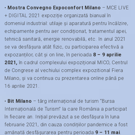
•
Mostra Convegno Expoconfort Milano
– MCE LIVE
+ DIGITAL 2021 expoziție organizată bianual în
domeniul industrial: utilaje și aparatură pentru încălzire,
echipamente pentru aer condiționat, tratamentul apei,
tehnică sanitară, energie renovabilă, etc. In anul 2021
se va desfășura atât fizic, cu participarea efectivă a
expozanților, cât și on line, în perioada
8 – 9 aprilie
2021,
în cadrul complexului expozițional MICO, Centrul
de Congrese al vechiului complex expozitional Fiera
Milano, și va continua cu prezentarea online până pe
16 aprilie 2021.
•
Bit Milano
– târg internațional de turism “Bursa
Internațională de Turism” la care România a participat
în fiecare an. Inițial prevăzut a se desfășura în luna
februarie 2021, din cauza condițiilor pandemice a fost
amânată desfășurarea pentru perioada
9 – 11 mai
.