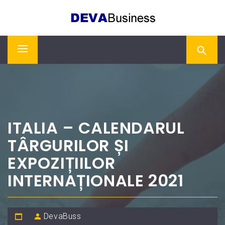
Skip
DEVA BUSINESS
to
content
Primary
Menu
ITALIA – CALENDARUL
TÂRGURILOR ȘI
EXPOZIȚIILOR
INTERNAȚIONALE 2021
DevaBuss