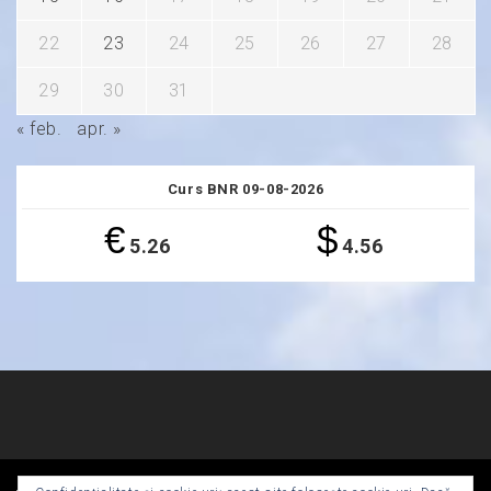
22
23
24
25
26
27
28
29
30
31
« feb.
apr. »
Curs BNR 09-08-2026
€
$
5.26
4.56