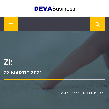
Skip
DEVA BUSINESS
to
content
Primary
Menu
ZI:
23 MARTIE 2021
HOME
2021
MARTIE
23