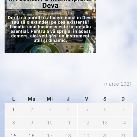
martie 2021
L
Ma
Mi
J
V
S
D
1
2
3
4
5
6
7
8
9
10
11
12
13
14
15
16
17
18
19
20
21