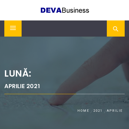
Skip
DEVA BUSINESS
to
content
Primary
Menu
LUNĂ:
APRILIE 2021
HOME
2021
APRILIE