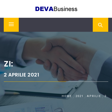
Skip
DEVA BUSINESS
to
content
Primary
Menu
ZI:
2 APRILIE 2021
HOME
2021
APRILIE
2