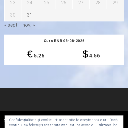
23
24
25
26
27
28
29
30
31
« sept.
nov. »
Curs BNR 08-08-2026
€
$
5.26
4.56
Copyright Primăria Deva - All right reserved
|
Theme:
Confidențialitate și cookie-uri: acest site folosește cookie-uri. Dacă
Magazine Prime by
Themeinwp
continui să folosești acest site web, ești de acord cu utilizarea lor.