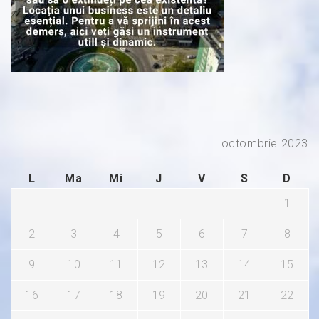
octombrie 2023
L
Ma
Mi
J
V
S
D
1
2
3
4
5
6
7
8
9
10
11
12
13
14
15
16
17
18
19
20
21
22