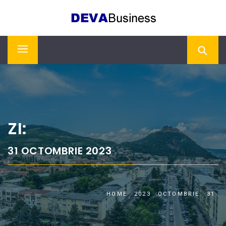
Skip
DEVA BUSINESS
to
content
Primary
Menu
ZI:
31 OCTOMBRIE 2023
HOME
2023
OCTOMBRIE
31