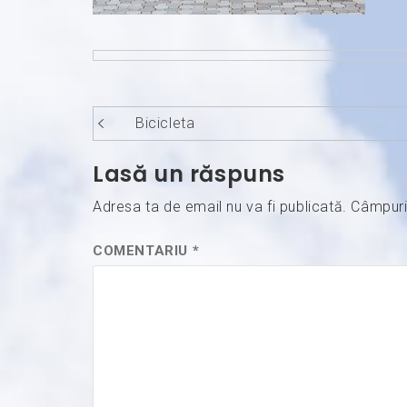
Navigare
Bicicleta
în
Lasă un răspuns
articole
Adresa ta de email nu va fi publicată.
Câmpuri
COMENTARIU
*