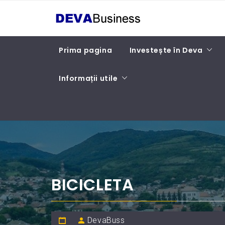
Skip
DEVA BUSINESS
to
content
Prima pagina
Investește în Deva
Informații utile
BICICLETA
DevaBuss