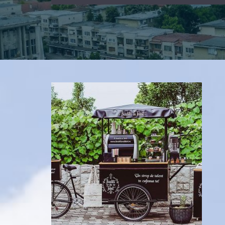
Municipul Deva repreze
economic România-Chi
Industry Cooperation 