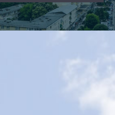
ntat la Forumul
na (Jiangsu):
𝑰𝒏𝒗𝒆𝒔𝒕𝒊𝒕̦𝒊𝒆 𝒅𝒆 7 𝒎𝒊𝒍𝒊𝒐𝒂𝒏𝒆 𝒅𝒆 𝒆𝒖𝒓𝒐 𝒍𝒂 𝑫𝒆𝒗𝒂: 𝑯𝑨
Conference 2025
𝒄𝒐𝒏𝒔𝒕𝒓𝒖𝒊𝒆𝒔̦𝒕𝒆 𝒂𝒊𝒄𝒊 𝒖𝒏 𝒅𝒆𝒑𝒐𝒛𝒊𝒕 𝒍𝒐𝒈𝒊𝒔𝒕𝒊𝒄 𝒎𝒐𝒅𝒆𝒓𝒏