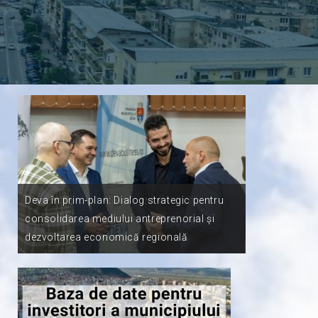
Deva în prim-plan: Dialog strategic pentru
𝑰
consolidarea mediului antreprenorial și
Primăria Muni
dezvoltarea economică regională
în consolida