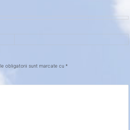
le obligatorii sunt marcate cu
*