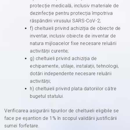
protecție medicală, inclusiv materiale de
dezinfecție pentru protecția împotriva
răspândirii virusului SARS-CoV-2;
f) cheltuieli privind achiziția de obiecte de
inventar, inclusiv obiecte de inventar de
natura mijloacelor fixe necesare reluării
activității curente;
g) cheltuieli privind achiziția de
echipamente, utilaje, instalații, tehnologii,
dotări independente necesare reluării
activității;
h) cheltuieli privind plata datoriilor către
bugetul statului.
Verificarea asigurării tipurilor de cheltuieli eligibile se
face pe eșantion de 1% în scopul validării justificării
sumei forfetare.