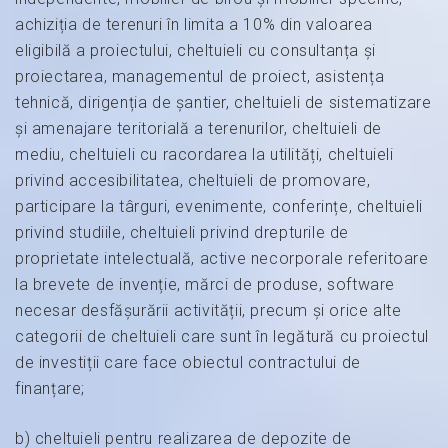
achiziția de terenuri în limita a 10% din valoarea
eligibilă a proiectului, cheltuieli cu consultanța și
proiectarea, managementul de proiect, asistența
tehnică, dirigenția de șantier, cheltuieli de sistematizare
și amenajare teritorială a terenurilor, cheltuieli de
mediu, cheltuieli cu racordarea la utilități, cheltuieli
privind accesibilitatea, cheltuieli de promovare,
participare la târguri, evenimente, conferințe, cheltuieli
privind studiile, cheltuieli privind drepturile de
proprietate intelectuală, active necorporale referitoare
la brevete de invenție, mărci de produse, software
necesar desfășurării activității, precum și orice alte
categorii de cheltuieli care sunt în legătură cu proiectul
de investiții care face obiectul contractului de
finanțare;
b) cheltuieli pentru realizarea de depozite de