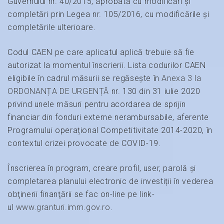
Guvernului nr. 40/2015, aprobată cu modificări și
completări prin Legea nr. 105/2016, cu modificările și
completările ulterioare.
Codul CAEN pe care aplicatul aplică trebuie să fie
autorizat la momentul înscrierii. Lista codurilor CAEN
eligibile în cadrul măsurii se regăsește în
Anexa 3 la
ORDONANȚA DE URGENȚĂ
nr. 130 din 31 iulie 2020
privind unele măsuri pentru acordarea de sprijin
financiar din fonduri externe nerambursabile, aferente
Programului operațional Competitivitate 2014-2020, în
contextul crizei provocate de COVID-19.
Înscrierea în program, creare profil, user, parolă şi
completarea planului electronic de investiții în vederea
obţinerii finanţării se fac on-line pe link-
ul
www.granturi.imm.gov.ro
.