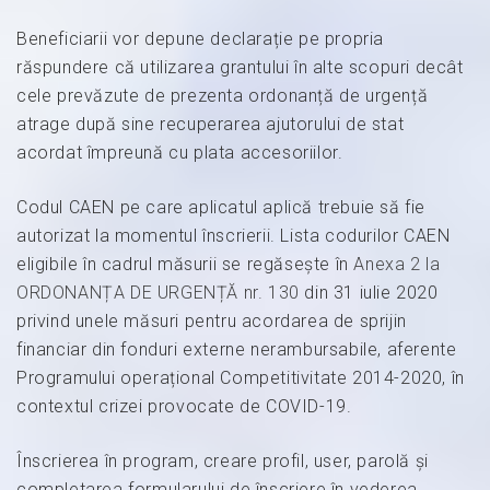
Beneficiarii vor depune declarație pe propria
răspundere că utilizarea grantului în alte scopuri decât
cele prevăzute de prezenta ordonanță de urgență
atrage după sine recuperarea ajutorului de stat
acordat împreună cu plata accesoriilor.
Codul CAEN pe care aplicatul aplică trebuie să fie
autorizat la momentul înscrierii. Lista codurilor CAEN
eligibile în cadrul măsurii se regăsește în
Anexa 2 la
ORDONANȚA DE URGENȚĂ nr. 130
din 31 iulie 2020
privind unele măsuri pentru acordarea de sprijin
financiar din fonduri externe nerambursabile, aferente
Programului operațional Competitivitate 2014-2020, în
contextul crizei provocate de COVID-19.
Înscrierea în program, creare profil, user, parolă şi
completarea formularului de înscriere în vederea