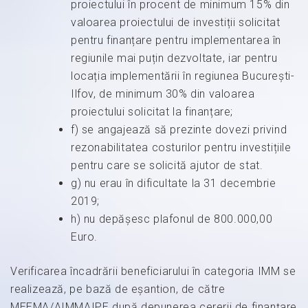
proiectului în procent de minimum 15% din
valoarea proiectului de investiții solicitat
pentru finanțare pentru implementarea în
regiunile mai puțin dezvoltate, iar pentru
locația implementării în regiunea București-
Ilfov, de minimum 30% din valoarea
proiectului solicitat la finanțare;
f) se angajează să prezinte dovezi privind
rezonabilitatea costurilor pentru investițiile
pentru care se solicită ajutor de stat.
g) nu erau în dificultate la 31 decembrie
2019;
h) nu depăşesc plafonul de 800.000,00
Euro.
Verificarea încadrării beneficiarului în categoria IMM se
realizează, pe bază de eșantion, de către
MEEMA/AIMMAIPE după depunerea cererii de finanțare