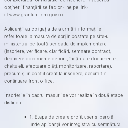
obţinerii finanţării se fac on-line pe link-
ul
www.granturi.imm.gov.ro
.
Aplicanții au obligația de a urmări informațiile
referitoare la măsura de sprijin postate pe site-ul
ministerului pe toată perioada de implementare
(înscriere, verificare, clarificări, semnare contract,
depunere documente decont, încărcare documente
cheltuieli, efectuare plăți, monitorizare, raportare),
precum și în contul creat la înscriere, denumit în
continuare front office.
Înscrierile în cadrul măsurii se vor realiza în două etape
distincte:
1. Etapa de creare profil, user și parolă,
unde aplicanții vor înregistra cu semnătură