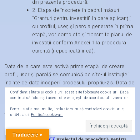
din prezenta procedură.
2. Etapa de înscriere în cadrul măsurii
“Granturi pentru investiții” în care aplicanții,
cu profilul, user, și parola generate în prima
etapă, vor completa și transmite planul de
investiții conform Anexei 1 la procedura
curentă (nepublicată încă).
Data de la care este activă prima etapă de creare
profil, user și parolă se comunică pe site-ul instituţiei
înainte de data începerii procesului propriu-zis. Data de
la care este activă a doua etapă de înscriere în cadrul
Confidențialitate și cookie-uri: acest site folosește cookie-uri. Dacă
continui să folosești acest site web, ești de acord cu utilizarea lor.
măsurii “Granturi pentru investiții acordate IMM-urilor”
se comunică pe site-ul instituţiei cu cel putin 3 zile
Pentru a afla mai multe, inclusiv cum să controlezi cookie-urile,
înainte de data începerii procesului de înregistrare
uită-te aici:
Politică cookie-uri
propriu zis.
Traducere »
Descarcă de
proiectul de procedură pentru
AICI