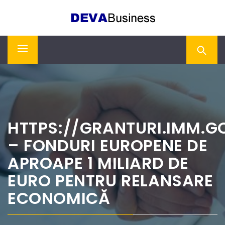
Skip
DEVA BUSINESS
to
content
Primary
Menu
HTTPS://GRANTURI.IMM.G
– FONDURI EUROPENE DE
APROAPE 1 MILIARD DE
EURO PENTRU RELANSARE
ECONOMICĂ