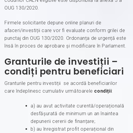
codurilor CAEN eligibile este disponibilă la anexa 3 a
OUG 130/2020.
Firmele solicitante depune online planuri de
afaceri/investiții care vor fi evaluate conform grilei de
punctaj din OUG 130/2020. Ordonanța de urgență este
însă în proces de aprobare și modificare în Parlament.
Granturile de investiții –
condiți pentru beneficiari
Granturile pentru investiții se acordă beneficiarilor
care îndeplinesc cumulativ următoarele
condiții
:
a) au avut activitate curentă/operațională
desfășurată de minimum un an înaintea
depunerii cererii de finanțare;
b) au înregistrat profit operațional din