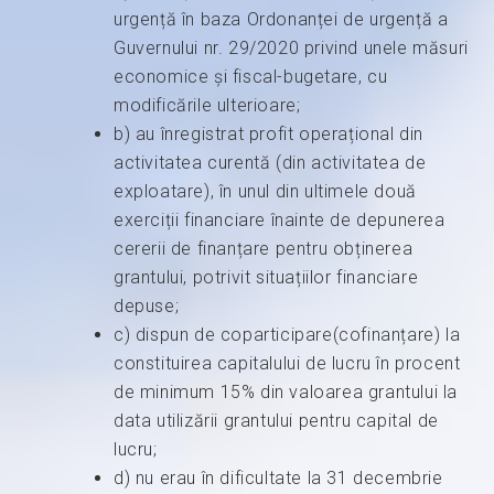
urgență în baza Ordonanței de urgență a
Guvernului nr. 29/2020 privind unele măsuri
economice și fiscal-bugetare, cu
modificările ulterioare;
b) au înregistrat profit operațional din
activitatea curentă (din activitatea de
exploatare), în unul din ultimele două
exerciții financiare înainte de depunerea
cererii de finanțare pentru obținerea
grantului, potrivit situațiilor financiare
depuse;
c) dispun de coparticipare(cofinanțare) la
constituirea capitalului de lucru în procent
de minimum 15% din valoarea grantului la
data utilizării grantului pentru capital de
lucru;
d) nu erau în dificultate la 31 decembrie