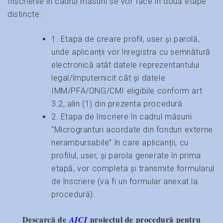
Înscrierile în cadrul măsurii se vor face în două etape
distincte:
1. Etapa de creare profil, user și parolă,
unde aplicanții vor înregistra cu semnătură
electronică atât datele reprezentantului
legal/împuternicit cât și datele
IMM/PFA/ONG/CMI eligibile conform art
3.2, alin (1) din prezenta procedură.
2. Etapa de înscriere în cadrul măsurii
“Microgranturi acordate din fonduri externe
nerambursabile” în care aplicanții, cu
profilul, user, și parola generate în prima
etapă, vor completa și transmite formularul
de înscriere (va fi un formular anexat la
procedură).
Descarcă de
proiectul de procedură pentru
AICI