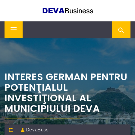
Skip
DEVA BUSINESS
to
content
Primary
Menu
INTERES GERMAN PENTRU
POTENŢIALUL
INVESTIŢIONAL AL
MUNICIPIULUI DEVA
DevaBuss