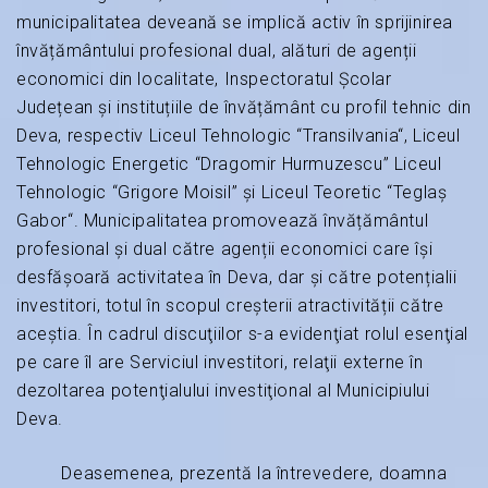
municipalitatea deveană se implică activ în sprijinirea
învățământului profesional dual, alături de agenții
economici din localitate, Inspectoratul Școlar
Județean și instituțiile de învățământ cu profil tehnic din
Deva, respectiv Liceul Tehnologic “Transilvania“, Liceul
Tehnologic Energetic “Dragomir Hurmuzescu” Liceul
Tehnologic “Grigore Moisil” și Liceul Teoretic “Teglaș
Gabor“. Municipalitatea promovează învățământul
profesional și dual către agenții economici care își
desfășoară activitatea în Deva, dar și către potențialii
investitori, totul în scopul creșterii atractivității către
aceștia. În cadrul discuţiilor s-a evidenţiat rolul esenţial
pe care îl are Serviciul investitori, relaţii externe în
dezoltarea potenţialului investiţional al Municipiului
Deva.
Deasemenea, prezentă la întrevedere, doamna