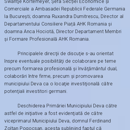
Swantje Kortemeyer, Șefa Secției Economice și
Comerciale a Ambasadei Republicii Federale Germania
la București; doamna Ruxandra Dumitrescu, Director al
Departamentului Consiliere Piață AHK Romania şi
doamna Anca Hociotă, Director Departament Membri
și Formare Profesională AHK Romania.
Principalele direcţii de discuţie s-au orientat
înspre eventuale posibilităţi de colaborare pe teme
precum formarea profesională şi învăţământul dual,
colaborări între firme, precum şi promovarea
municipiului Deva ca o locaţie investiţională către
potenţiali investitori germani.
Deschiderea Primăriei Municipiului Deva către
astfel de iniţiative a fost evidenţiată de către
viceprimarul Municipiului Deva, domnul Ferdinand
Zoltan Pogocsan, acesta subliniind faptul că