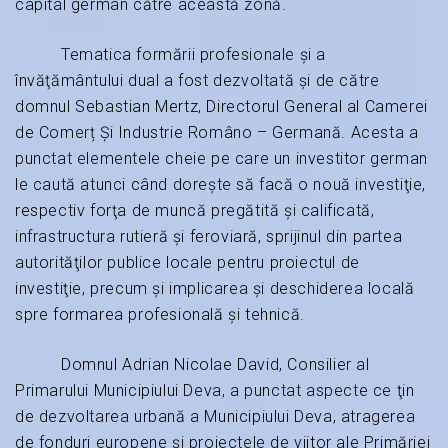
capital german către această zonă.
Tematica formării profesionale şi a
învăţământului dual a fost dezvoltată şi de către
domnul Sebastian Mertz, Directorul General al Camerei
de Comerț Și Industrie Româno – Germană. Acesta a
punctat elementele cheie pe care un investitor german
le caută atunci când doreşte să facă o nouă investiţie,
respectiv forţa de muncă pregătită şi calificată,
infrastructura rutieră şi feroviară, sprijinul din partea
autorităţilor publice locale pentru proiectul de
investiţie, precum şi implicarea şi deschiderea locală
spre formarea profesională şi tehnică.
Domnul Adrian Nicolae David, Consilier al
Primarului Municipiului Deva, a punctat aspecte ce ţin
de dezvoltarea urbană a Municipiului Deva, atragerea
de fonduri europene şi proiectele de viitor ale Primăriei