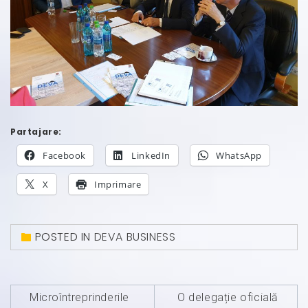
Partajare:
Facebook
LinkedIn
WhatsApp
X
Imprimare
POSTED IN
DEVA BUSINESS
Navigare
Microîntreprinderile
O delegație oficială