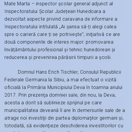
Mate Marta – inspector școlar general adjunct al
Inspectoratului Școlar Județean Hunedoara a
dezvoltat aspecte privind caravana de informare a
Inspectoratului intitulată „Ai șansa să-ți alegi calea
spre o carieră care ți se potrivește”, iniţiativă ce are
două componente de interes major: promovarea
învățământului profesional și tehnic hunedorean și
reducerea și prevenirea părăsirii timpurii a școlii.
Domnul Hans Erich Tischler, Consulul Republicii
Federale Germania la Sibiu, a mai efectuat o vizită
oficială la Primăria Municipiului Deva în toamna anului
2017. Prin prezenţa domniei sale, din nou, la Deva,
acesta a dorit să sublinieze sprijinul pe care
municipalitatea deveană îl are în demersurile sale de a
atrage noi investiţii din partea diplomaţilor germani şi,
totodată, să evidenţieze deschiderea investitorilor cu