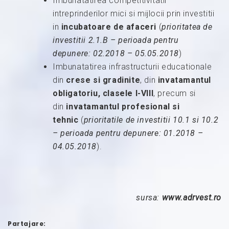
Imbunatatirea competitivitatii
intreprinderilor mici si mijlocii prin investitii
in
incubatoare de afaceri
(
prioritatea de
investitii 2.1.B – perioada pentru
depunere
:
02.2018 – 05.05.2018
)
Imbunatatirea infrastructurii educationale
din
crese si gradinite
, din
invatamantul
obligatoriu, clasele I-VIII
, precum si
din
invatamantul profesional si
tehnic
(
prioritatile de investitii 10.1 si 10.2
– perioada pentru depunere
:
01.2018 –
04.05.2018
).
sursa:
www.adrvest.ro
Partajare: