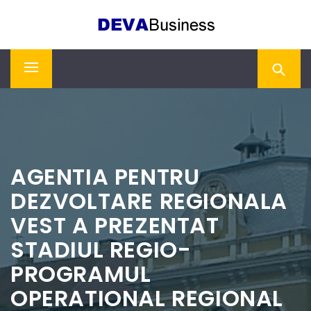
Skip
DEVA BUSINESS
to
content
Primary
Menu
AGENTIA PENTRU
DEZVOLTARE REGIONALA
VEST A PREZENTAT
STADIUL REGIO-
PROGRAMUL
OPERATIONAL REGIONAL