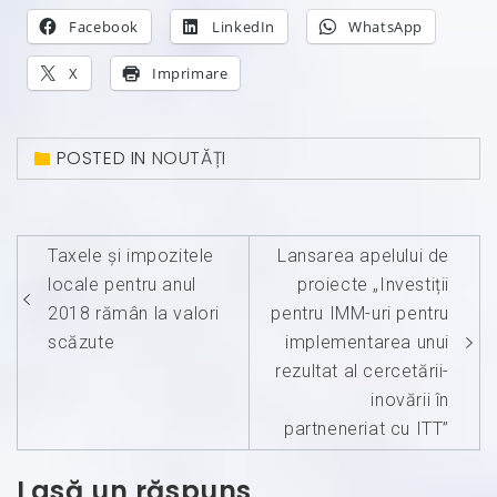
Facebook
LinkedIn
WhatsApp
X
Imprimare
POSTED IN
NOUTĂȚI
Navigare
Taxele și impozitele
Lansarea apelului de
în
locale pentru anul
proiecte „Investiții
articole
2018 rămân la valori
pentru IMM-uri pentru
scăzute
implementarea unui
rezultat al cercetării-
inovării în
partneneriat cu ITT”
Lasă un răspuns