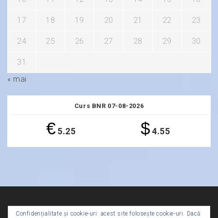
17
18
19
20
21
22
23
24
25
26
27
28
29
30
31
« mai
Curs BNR 07-08-2026
€
$
5.25
4.55
Confidențialitate și cookie-uri: acest site folosește cookie-uri. Dacă