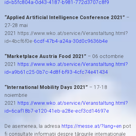
id=b5fc804a-0d43-4187-b981-772d3707c8f9
“Applied Artificial Intelligence Conference 2021”
–
27-28 mai
2021
https://www.wko.at/service/Veranstaltung.html?
id=4bcf6f0e-
6cdf-47b4-a24a-30d0c9636b4e
“Marketplace Austria Food 2021”
– 06 octombrie
2021
https://www.wko.at/service/Veranstaltung.html?
id=a9b61c25-0b7c-4d8f-bf93-4cfc74e41434
“International Mobility Days 2021”
– 17-18
noiembrie
2021
https://www.wko.at/service/Veranstaltung.html?
id=6caf18b7-e120-41eb-a28e-ecf3cd14697e
De asemenea, la adresa
https://messe.at/?lang=en
pot
fi consultate informaţii despre târgurile internaţionale