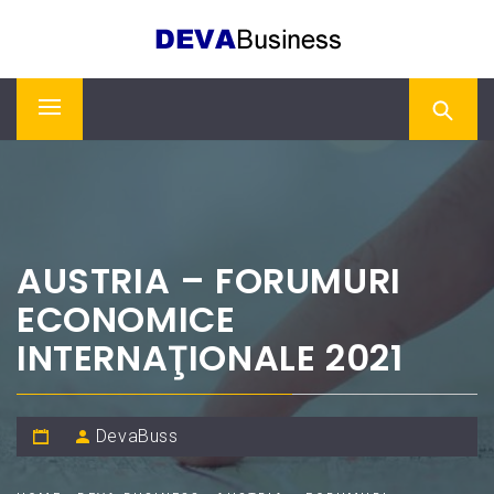
Skip
DEVA BUSINESS
to
content
Primary
Menu
AUSTRIA – FORUMURI
ECONOMICE
INTERNAŢIONALE 2021
DevaBuss