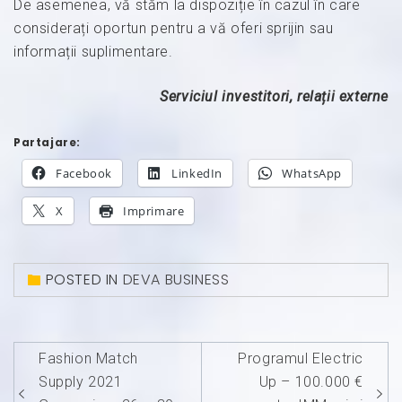
De asemenea, vă stăm la dispoziție în cazul în care
considerați oportun pentru a vă oferi sprijin sau
informații suplimentare.
Serviciul investitori, relații externe
Partajare:
Facebook
LinkedIn
WhatsApp
X
Imprimare
POSTED IN
DEVA BUSINESS
Navigare
Fashion Match
Programul Electric
în
Supply 2021
Up – 100.000 €