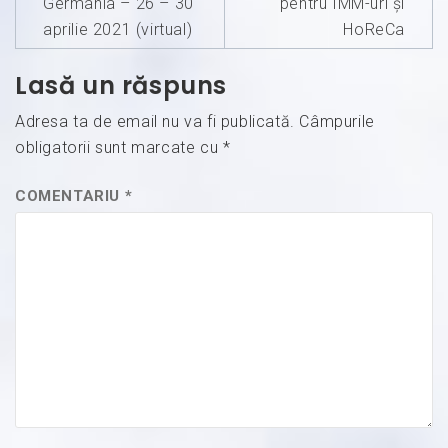
articole
Germania – 26 – 30
pentru IMM-uri și
aprilie 2021 (virtual)
HoReCa
Lasă un răspuns
Adresa ta de email nu va fi publicată.
Câmpurile
obligatorii sunt marcate cu
*
COMENTARIU
*