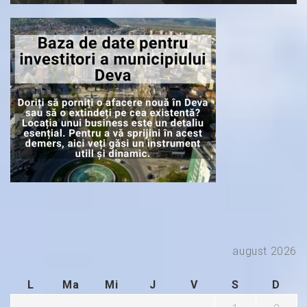
august 2026
L
Ma
Mi
J
V
S
D