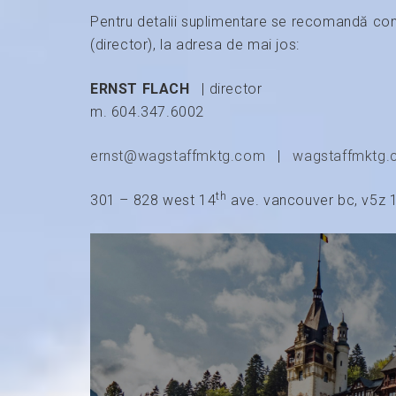
Pentru detalii suplimentare se recomandă con
(director), la adresa de mai jos:
ERNST FLACH
| director
m. 604.347.6002
ernst@wagstaffmktg.com
|
wagstaffmktg
th
301 – 828 west 14
ave. vancouver bc, v5z 