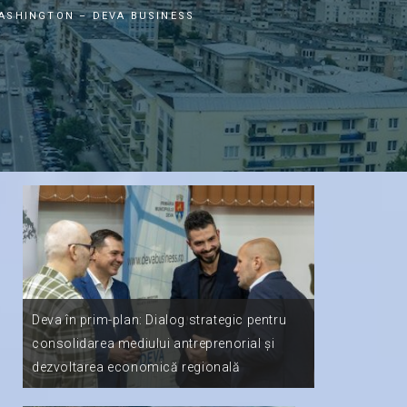
ASHINGTON – DEVA BUSINESS
Deva în prim-plan: Dialog strategic pentru
𝑰
consolidarea mediului antreprenorial și
Primăria Muni
dezvoltarea economică regională
în consolida