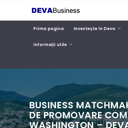
Skip
DEVA BUSINESS
to
content
Prima pagina
Investește în Deva
Informații utile
BUSINESS MATCHMAKI
DE PROMOVARE COM
WASHINGTON – DEVA