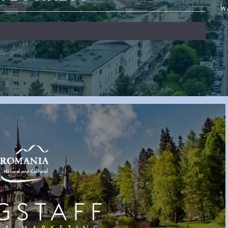
W
ntat la Forumul
na (Jiangsu):
𝑰𝒏𝒗𝒆𝒔𝒕𝒊𝒕̦𝒊𝒆 𝒅𝒆 7 𝒎𝒊𝒍𝒊𝒐𝒂𝒏𝒆 𝒅𝒆 𝒆𝒖𝒓𝒐 𝒍𝒂 𝑫𝒆𝒗𝒂: 𝑯𝑨
Conference 2025
𝒄𝒐𝒏𝒔𝒕𝒓𝒖𝒊𝒆𝒔̦𝒕𝒆 𝒂𝒊𝒄𝒊 𝒖𝒏 𝒅𝒆𝒑𝒐𝒛𝒊𝒕 𝒍𝒐𝒈𝒊𝒔𝒕𝒊𝒄 𝒎𝒐𝒅𝒆𝒓𝒏