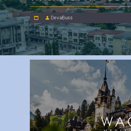
DevaBuss
Municipul Deva repreze
economic România-Chi
Industry Cooperation 