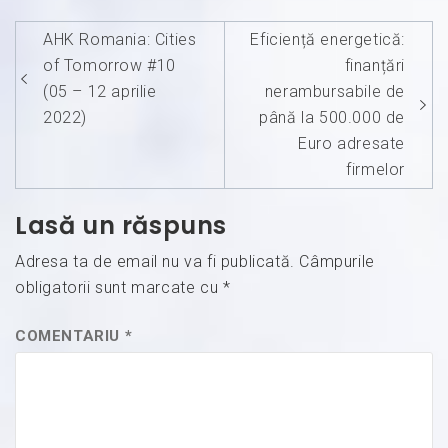
Navigare
AHK Romania: Cities
Eficiență energetică:
în
of Tomorrow #10
finanțări
articole
(05 – 12 aprilie
nerambursabile de
2022)
până la 500.000 de
Euro adresate
firmelor
Lasă un răspuns
Adresa ta de email nu va fi publicată.
Câmpurile
obligatorii sunt marcate cu
*
COMENTARIU
*