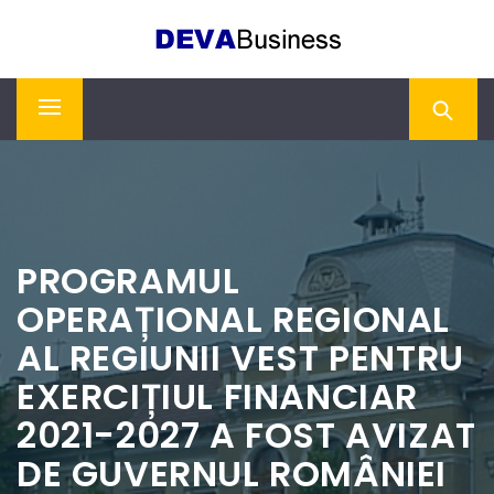
Skip
DEVA BUSINESS
to
content
Primary
Menu
PROGRAMUL
OPERAȚIONAL REGIONAL
AL REGIUNII VEST PENTRU
EXERCIȚIUL FINANCIAR
2021-2027 A FOST AVIZAT
DE GUVERNUL ROMÂNIEI