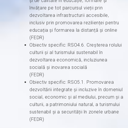
și de calitate în educație, formare și
învățare pe tot parcursul vieții prin
dezvoltarea infrastructurii accesibile,
inclusiv prin promovarea rezilienței pentru
educația și formarea la distanță și online
(FEDR)
Obiectiv specific: RSO4.6. Creșterea rolului
culturii și al turismului sustenabil în
dezvoltarea economică, incluziunea
socială și inovarea socială
(FEDR)
Obiectiv specific: RSO5.1. Promovarea
dezvoltării integrate și incluzive în domeniul
social, economic și al mediului, precum și a
culturii, a patrimoniului natural, a turismului
sustenabil și a securității în zonele urbane
(FEDR)