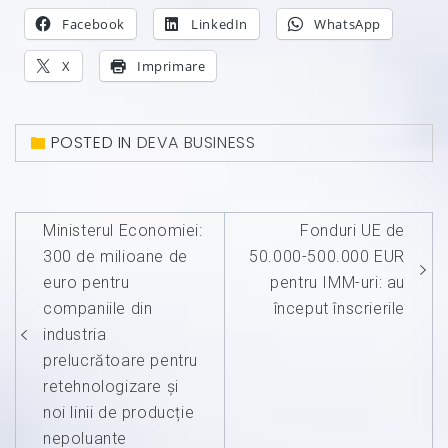
Facebook
LinkedIn
WhatsApp
X
Imprimare
POSTED IN
DEVA BUSINESS
Navigare
Ministerul Economiei:
Fonduri UE de
în
300 de milioane de
50.000-500.000 EUR
articole
euro pentru
pentru IMM-uri: au
companiile din
început înscrierile
industria
prelucrătoare pentru
retehnologizare şi
noi linii de producție
nepoluante