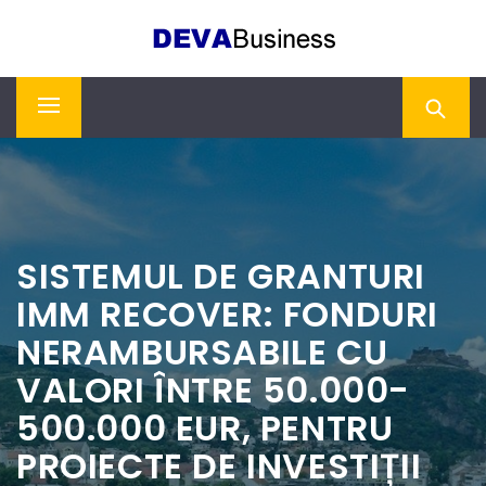
Skip
DEVA BUSINESS
to
content
Primary
Menu
SISTEMUL DE GRANTURI
IMM RECOVER: FONDURI
NERAMBURSABILE CU
VALORI ÎNTRE 50.000-
500.000 EUR, PENTRU
PROIECTE DE INVESTIȚII