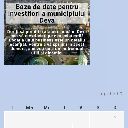
august 2026
L
Ma
Mi
J
V
S
D
1
2