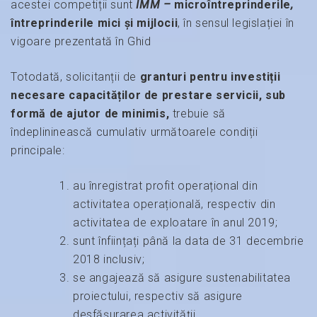
acestei competiții sunt
IMM –
microîntreprinderile
,
întreprinderile mici și mijlocii
, în sensul legislației în
vigoare prezentată în Ghid
Totodată, solicitanții de
granturi pentru investiții
necesare capacităților de prestare servicii,
sub
formă de ajutor de minimis,
trebuie să
îndeplininească cumulativ următoarele condiții
principale:
au înregistrat profit operațional din
activitatea operațională, respectiv din
activitatea de exploatare în anul 2019;
sunt înființați până la data de 31 decembrie
2018 inclusiv;
se angajează să asigure sustenabilitatea
proiectului, respectiv să asigure
desfășurarea activității