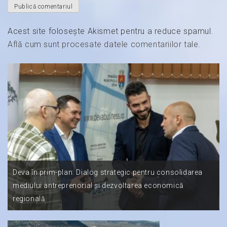
Acest site folosește Akismet pentru a reduce spamul.
Află cum sunt procesate datele comentariilor tale
.
Deva în prim-plan: Dialog strategic pentru consolidarea
mediului antreprenorial și dezvoltarea economică
regională