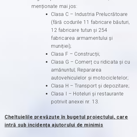
menționate mai jos:
Clasa C – Industria Prelucrătoare
(fără codurile 11 fabricare băuturi,
12 fabricare tutun și 254
fabricarea armamentului și
muniției);
Clasa F – Construcții;
Clasa G – Comerț cu ridicata și cu
amănuntul; Repararea
autovehiculelor și motocicletelor;
Clasa H – Transport și depozitare;
Clasa I – Hoteluri și restaurante
potrivit anexei nr. 13.
Cheltuielile prevăzute în bugetul proiectului, care
intră sub incidenţa ajutorului de minimis