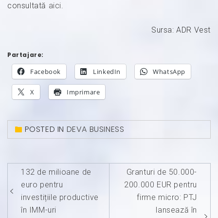
consultată
aici
.
Sursa: ADR Vest
Partajare:
Facebook
LinkedIn
WhatsApp
X
Imprimare
POSTED IN
DEVA BUSINESS
Navigare
132 de milioane de
Granturi de 50.000-
în
euro pentru
200.000 EUR pentru
articole
investițiile productive
firme micro: PTJ
în IMM-uri
lansează în